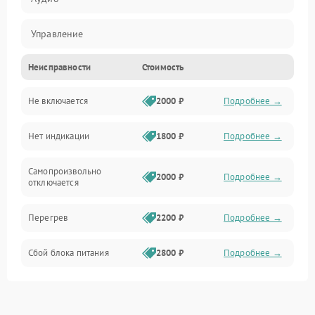
Управление
Неисправности
Стоимость
Аудио/Связь
Не включается
2000 ₽
Подробнее →
Нет индикации
1800 ₽
Подробнее →
Самопроизвольно
2000 ₽
Подробнее →
отключается
Перегрев
2200 ₽
Подробнее →
Сбой блока питания
2800 ₽
Подробнее →