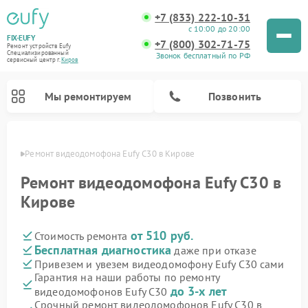
+7 (833) 222-10-31
с 10:00 до 20:00
FIX-EUFY
+7 (800) 302-71-75
Ремонт устройств Eufy
Специализированный
Звонок бесплатный по РФ
cервисный центр г.
Киров
Мы ремонтируем
Позвонить
ирове
Ремонт видеодомофона Eufy C30 в Кирове
Ремонт видеодомофона Eufy C30 в
Кирове
Ремонт камер видеонаблюдения Eufy
Ремонт вертикальных пылесосов Eufy
от 510 руб.
Стоимость ремонта
Бесплатная диагностика
даже при отказе
Привезем и увезем видеодомофону Eufy C30 сами
Гарантия на наши работы по ремонту
до 3-х лет
видеодомофонов Eufy C30
Срочный ремонт видеодомофонов Eufy C30 в