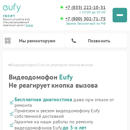
+7 (833) 222-10-31
с 10:00 до 20:00
FIX-EUFY
+7 (800) 302-71-75
Ремонт устройств Eufy
Специализированный
Звонок бесплатный по РФ
cервисный центр г.
Киров
Мы ремонтируем
Позвонить
ирове
Видеодомофон Eufy не реагирует кнопка вызова
Видеодомофон
Eufy
Не реагирует кнопка вызова
Ремонт камер видеонаблюдения Eufy
Ремонт вертикальных пылесосов Eufy
Бесплатная диагностика
даже при отказе от
ремонта
Привезем и увезем видеодомофону Eufy
собственной доставкой
Гарантия на наши работы по ремонту
до 3-х лет
видеодомофонов Eufy