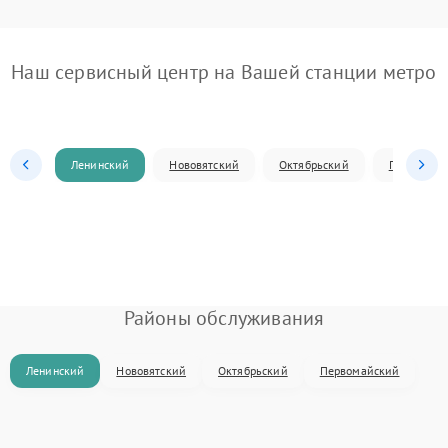
Наш сервисный центр на Вашей станции метро
Ленинский
Нововятский
Октябрьский
Первомай
Районы обслуживания
Ленинский
Нововятский
Октябрьский
Первомайский