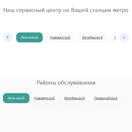
Наш сервисный центр на Вашей станции метро
Ленинский
Нововятский
Октябрьский
Первомай
Районы обслуживания
Ленинский
Нововятский
Октябрьский
Первомайский