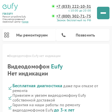
+7 (833) 222-10-31
с 10:00 до 20:00
FIX-EUFY
+7 (800) 302-71-75
Ремонт устройств Eufy
Специализированный
Звонок бесплатный по РФ
cервисный центр г.
Киров
Мы ремонтируем
Позвонить
ирове
Видеодомофон Eufy нет индикации
Видеодомофон
Eufy
Нет индикации
Ремонт камер видеонаблюдения Eufy
Ремонт вертикальных пылесосов Eufy
Бесплатная диагностика
даже при отказе от
ремонта
Привезем и увезем видеодомофону Eufy
собственной доставкой
Гарантия на наши работы по ремонту
до 3-х лет
видеодомофонов Eufy