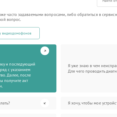
е часто задаваемыми вопросами, либо обратиться в сервисны
вой вопрос.
ту видеодомофонов
тику и последующий
Я уже знаю в чем неиспра
ряд с указанием
Для чего проводить диагн
во. Далее, после
ы получите акт
н.
лать?
Я хочу, чтобы мое устрой