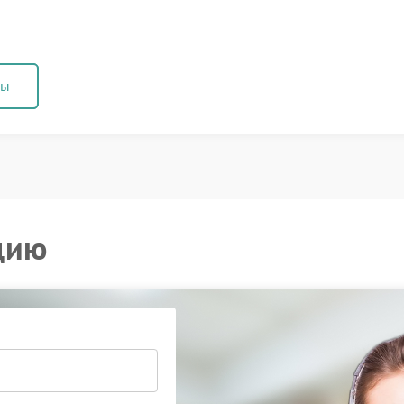
ны
цию