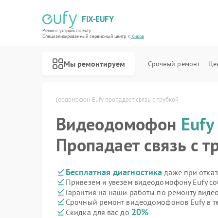
FIX-EUFY
Ремонт устройств Eufy
Специализированный cервисный центр г.
Киров
Мы ремонтируем
Срочный ремонт
Це
 Eufy в Кирове
Видеодомофон Eufy пропадает связь с трубкой
Видеодомофон
Eufy
Ремонт роботов-пылесосов Eufy
Ремонт вертикальных пылесосов Eufy
Ремонт камер видеонаблюдения Eufy
Пропадает связь с т
Бесплатная диагностика
даже при отказ
Привезем и увезем видеодомофону Eufy со
Гарантия на наши работы по ремонту вид
Срочный ремонт видеодомофонов Eufy в т
20%
Скидка для вас до